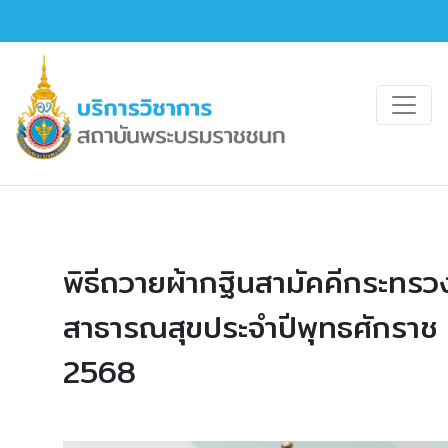
พิธีถวายผ้ากฐินสามัคคีกระทรว
สาธารณสุขประจำปีพุทธศักราช
2568