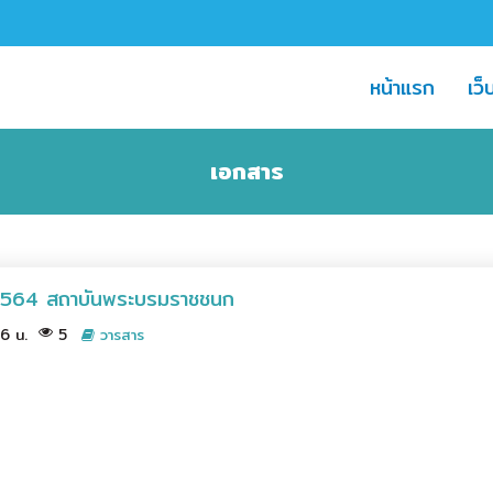
(curre
หน้าแรก
เว็
เอกสาร
2564 สถาบันพระบรมราชชนก
46 น.
5
วารสาร